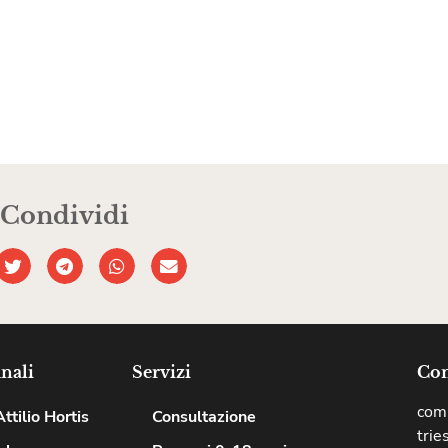
Condividi
nali
Servizi
Com
comu
ttilio Hortis
Consultazione
trie