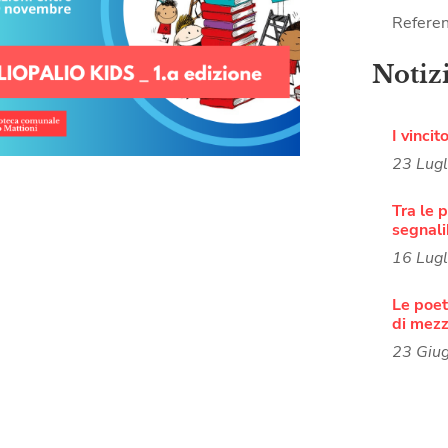
Referen
Notiz
I vincit
23 Lug
Tra le p
segnali
16 Lug
Le poete
di mezz
23 Giu