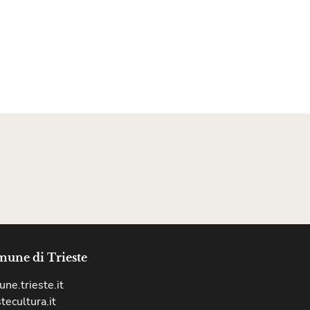
une di Trieste
ne.trieste.it
stecultura.it