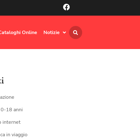
Cataloghi Online
Notizie
zi
azione
 0-18 anni
 internet
ca in viaggio