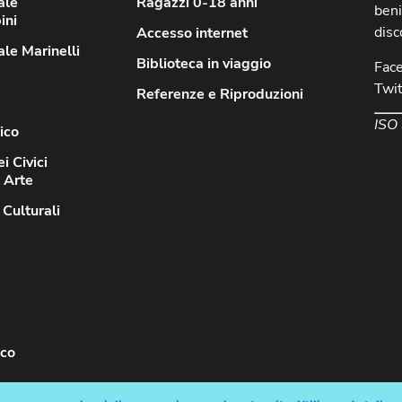
ale
Ragazzi 0-18 anni
beni
ini
disc
Accesso internet
le Marinelli
Biblioteca in viaggio
Fac
Twit
Referenze e Riproduzioni
ISO
ico
i Civici
d Arte
 Culturali
sco