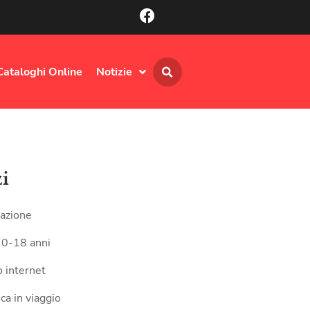
Cataloghi Online
Notizie
zi
azione
 0-18 anni
 internet
ca in viaggio