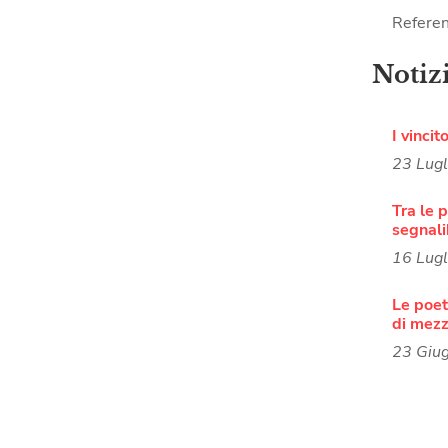
Referen
Notiz
I vincit
23 Lug
Tra le p
segnali
16 Lug
Le poete
di mezz
23 Giu