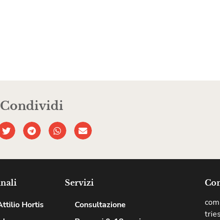
Condividi
nali
Servizi
Com
comu
ttilio Hortis
Consultazione
trie