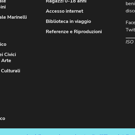
ale
Ragazzi 0-18 anni
beni
ini
disc
Accesso internet
le Marinelli
Biblioteca in viaggio
Fac
Twit
Referenze e Riproduzioni
ISO
ico
i Civici
d Arte
 Culturali
sco