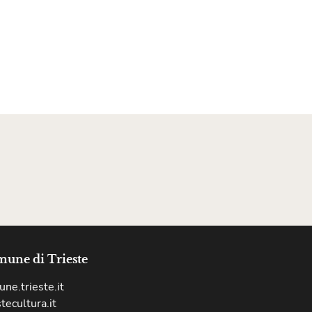
une di Trieste
ne.trieste.it
stecultura.it