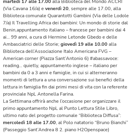
martedì 17 alle 17.00
alla Biblioteca del Mondo ACCRI
(Via Cavana 16/a) e
venerdì 20
, sempre alle 17.00, alla
Biblioteca comunale Quarantotti Gambini (Via delle Lodole
7/a) Il Travelling Africa dei bambini: Un mondo di storie dal
Benin,appuntamento italiano – francese per bambini dai 4
ai… 99 anni, a cura di Hermine Letonde Gbedo e delle
Ambasciatrici delle Storie;
giovedì 19 alle 10.00
alla
Biblioteca dell’Associazione Italo Americana FVG –
American corner (Piazza Sant’Antonio 6) #abassavoce:
reading… quietly, appuntamento inglese – italiano per
bambini da 0 a 3 anni e famiglie, in cui si alterneranno
momenti di lettura a una conversazione sui benefici della
lettura in famiglia fin dai primi mesi di vita con la referente
provinciale NpL Antonella Farina.
La Settimana offrirà anche l’occasione per organizzare il
primo appuntamento NpL al Punto Lettura Stile Libro,
ultimo nato del progetto comunale “Biblioteca Diffusa”:
mercoledì 18 alle 17.00
, al Polo natatorio “Bruno Bianchi”
(Passeggio Sant’Andrea 8 2. piano H2Openspace)