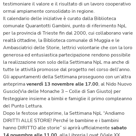
testimoniare il valore e il risultato di un lavoro cooperativo
ormai ampiamente consolidato in regione.
Il calendario delle iniziative è curato dalla Biblioteca
comunale Quarantotti Gambini, punto di riferimento NpL
per la provincia di Trieste fin dal 2000, cui collaborano varie
realtà cittadine, la Biblioteca comunale di Muggia e le
Ambasciatrici delle Storie, lettrici volontarie che con la loro
generosa ed entusiastica partecipazione rendono possibile
la realizzazione non solo della Settimana NpL ma anche di
tutte le attività promosse dal progetto nel corso dell’anno.
Gli appuntamenti della Settimana proseguono con un’altra
anteprima
venerdì 13 novembre alle 17.00
, al Nido Nuovo
Guscio(Via delle Monache 3 – Colle di San Giusto) per
festeggiare insieme a bimbi e famiglie il primo compleanno
del Punto Lettura.
Dopo le festose anteprime, la Settimana NpL “Andiamo
DIRITTI ALLE STORIE! Perché le bambine e i bambini
hanno DIRITTO alle storie” si aprirà ufficialmente
sabato
14 novembre alle 11.00
, alla Libreria Lovat (Viale XX