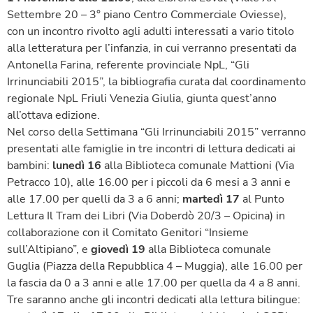
Settembre 20 – 3° piano Centro Commerciale Oviesse),
con un incontro rivolto agli adulti interessati a vario titolo
alla letteratura per l’infanzia, in cui verranno presentati da
Antonella Farina, referente provinciale NpL, “Gli
Irrinunciabili 2015”, la bibliografia curata dal coordinamento
regionale NpL Friuli Venezia Giulia, giunta quest’anno
all’ottava edizione.
Nel corso della Settimana “Gli Irrinunciabili 2015” verranno
presentati alle famiglie in tre incontri di lettura dedicati ai
bambini:
lunedì 16
alla Biblioteca comunale Mattioni (Via
Petracco 10), alle 16.00 per i piccoli da 6 mesi a 3 anni e
alle 17.00 per quelli da 3 a 6 anni;
martedì 17
al Punto
Lettura Il Tram dei Libri (Via Doberdò 20/3 – Opicina) in
collaborazione con il Comitato Genitori “Insieme
sull’Altipiano”, e
giovedì 19
alla Biblioteca comunale
Guglia (Piazza della Repubblica 4 – Muggia), alle 16.00 per
la fascia da 0 a 3 anni e alle 17.00 per quella da 4 a 8 anni.
Tre saranno anche gli incontri dedicati alla lettura bilingue: