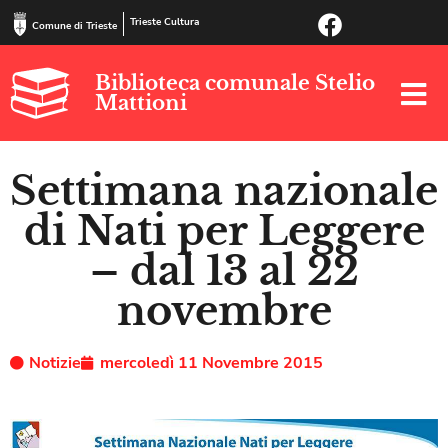
Trieste Cultura
Comune di Trieste
Biblioteca comunale Stelio
Mattioni
Settimana nazionale
di Nati per Leggere
– dal 13 al 22
novembre
Notizie
mercoledì 11 Novembre 2015