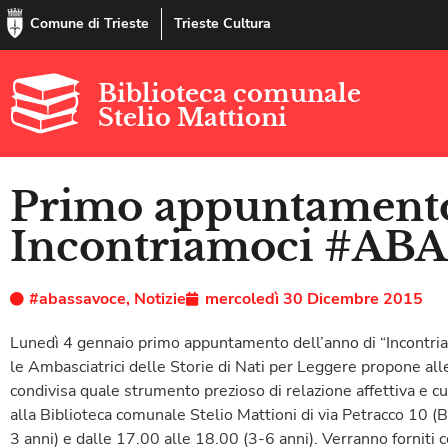
Comune di Trieste
Trieste Cultura
Biblioteca comunale
Stelio Mattioni
Primo appuntamento
Incontriamoci #A
#abassavoce
,
Notizie
mercoledì 30 Dicembre 2015
Lunedì 4 gennaio primo appuntamento dell’anno di “Incontria
le Ambasciatrici delle Storie di Nati per Leggere propone all
condivisa quale strumento prezioso di relazione affettiva e cult
alla Biblioteca comunale Stelio Mattioni di via Petracco 10 (
3 anni) e dalle 17.00 alle 18.00 (3-6 anni). Verranno forniti co