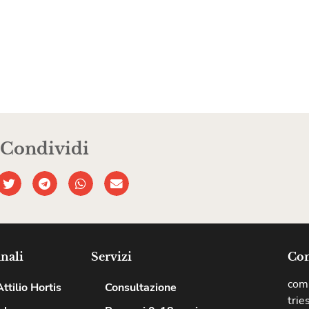
Condividi
nali
Servizi
Com
comu
ttilio Hortis
Consultazione
trie