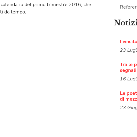
l calendario del primo trimestre 2016, che
Referen
ti da tempo.
Notiz
I vincit
23 Lug
Tra le p
segnali
16 Lug
Le poete
di mezz
23 Giu