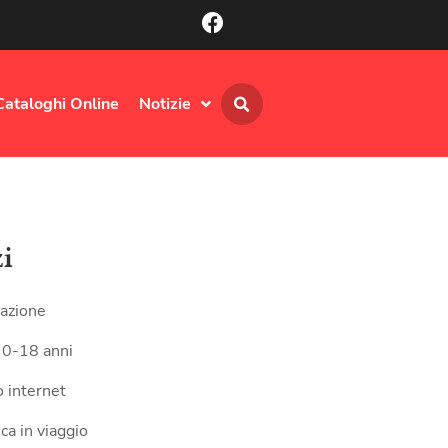
Cataloghi Online
Notizie
zi
azione
 0-18 anni
 internet
ca in viaggio