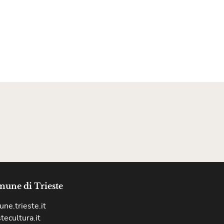
une di Trieste
ne.trieste.it
stecultura.it