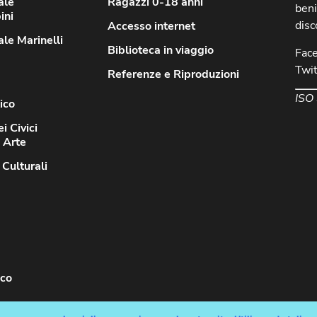
ale
Ragazzi 0-18 anni
beni
ini
disc
Accesso internet
le Marinelli
Biblioteca in viaggio
Fac
Twit
Referenze e Riproduzioni
ISO
ico
i Civici
d Arte
 Culturali
sco