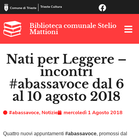
Trieste Cultura
Comune di Trieste
Biblioteca comunale Stelio
Mattioni
Nati per Leggere –
incontri
#abassavoce dal 6
al 10 agosto 2018
#abassavoce
,
Notizie
mercoledì 1 Agosto 2018
Quattro nuovi appuntamenti
#abassavoce
, promossi dal