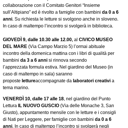
collaborazione con il Comitato Genitori “Insieme
sull’Altipiano” ed è rivolto a famiglie con bambini
da 0 a 6
anni
. Su richiesta le letture si svolgono anche in sloveno.
In caso di maltempo l’incontro si svolgerà in biblioteca.
GIOVEDÌ
9,
dalle 10.30 alle 12.00,
al
CIVICO MUSEO
DEL MARE
(Via Campo Marzio 5) l’ormai abituale
incontro della domenica mattina con i libri di qualità per
bambini
da 3 a 6 anni
si rinnova secondo
l’apprezzata
formula estiva. Nel giardino del Museo (in
caso di maltempo in sala) saranno
proposte
letture
accompagnate da
laboratori creativi
a
tema marino.
VENERDÌ 10, dalle 17 alle 18
, nel giardino del Punto
Lettura
IL NUOVO GUSCIO
(Via delle Monache 3, San
Giusto), appuntamento mensile con le letture e i consigli
di Nati per Leggere, per famiglie con bambini
da 0 a 6
anni
. In caso di maltempo l’incontro si svolgerà negli