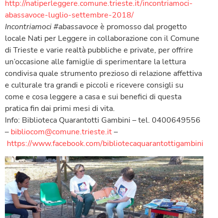
http://natiperleggere.comune.
trieste.it/incontriamoci-
abassavoce-luglio-settembre-
2018/
Incontriamoci #abassavoce
è promosso dal progetto
locale Nati per Leggere in collaborazione con il Comune
di Trieste e varie realtà pubbliche e private, per offrire
un’occasione alle famiglie di sperimentare la lettura
condivisa quale strumento prezioso di relazione affettiva
e culturale tra grandi e piccoli e ricevere consigli su
come e cosa leggere a casa e sui benefici di questa
pratica fin dai primi mesi di vita.
Info: Biblioteca Quarantotti Gambini – tel. 0400649556
–
bibliocom@comune.trieste.it
–
https://www.facebook.com/bibliotecaquarantottigambini