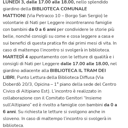
LUNEDÌ 3, dalle 17.00 alle 18.00,
nello splendido
giardino della
BIBLIOTECA COMUNALE
MATTIONI
(Via Petracco 10 – Borgo San Sergio) le
volontarie di Nati per Leggere incontreranno famiglie
con bambini
da
0 a 6 anni
per condividere le storie più
belle, nonché consigli su come e cosa leggere a casa e
sui benefici di questa pratica fin dai primi mesi di vita. In
caso di maltempo l’incontro si svolgerà in biblioteca.
MARTEDÌ 4
appuntamento con le letture di qualità e i
consigli di Nati per Leggere
dalle 17.00 alle 18.00,
nel
giardino adiacente alla
BIBLIOTECA IL TRAM DEI
LIBRI
, Punto Lettura della Biblioteca Diffusa (Via
Doberdò 20/3, Opicina – 1° piano della sede del Centro
Civico di Altipiano Est). L’incontro è realizzato in
collaborazione con il Comitato Genitori “Insieme
sull’Altipiano” ed è rivolto a famiglie con bambini
da 0 a
6 anni
. Su richiesta le letture si svolgono anche in
sloveno. In caso di maltempo l’incontro si svolgerà in
biblioteca.