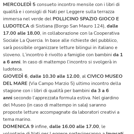
MERCOLEDÌ 5
consueto incontro mensile con i libri di
qualità e i consigli di Nati per Leggere sulla terrazza
immersa nel verde del
POLLICINO SPAZIO GIOCO E
LUDOTECA
di Sistiana (Borgo San Mauro 124),
dalle
17.00 alle 18.00
, in collaborazione con la Cooperativa
Sociale La Quercia. In base alle richieste del pubblico,
sarà possibile organizzare letture bilingui in italiano e
sloveno. L’incontro è rivolto a famiglie con bambini
da 1
a 6 anni
. In caso di maltempo l’incontro si svolgerà in
ludoteca.
GIOVEDÌ 6
,
dalle 10.30 alle 12.00
, al
CIVICO MUSEO
DEL MARE
(Via Campo Marzio 5) ultimo incontro della
stagione con i libri di qualità per bambini
da 3 a 6
anni
secondo l’apprezzata formula estiva. Nel giardino
del Museo (in caso di maltempo in sala) saranno
proposte letture accompagnate da laboratori creativi a
tema marino.
DOMENICA 9
infine,
dalle 16.00 alle 17
.00
, le
volontarie di Nati per Leggere parteciperanno a
Invasati.