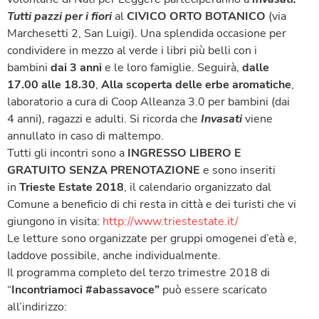
Tutti pazzi per i fiori
al
CIVICO ORTO BOTANICO
(via
Marchesetti 2, San Luigi). Una splendida occasione per
condividere in mezzo al verde i libri più belli con i
bambini
dai 3 anni
e le loro famiglie. Seguirà,
dalle
17.00 alle 18.30
,
Alla scoperta delle erbe aromatiche
,
laboratorio a cura di Coop Alleanza 3.0 per bambini (dai
4 anni), ragazzi e adulti. Si ricorda che
Invasati
viene
annullato in caso di maltempo.
Tutti gli incontri sono a
INGRESSO LIBERO E
GRATUITO SENZA PRENOTAZIONE
e sono inseriti
in
Trieste Estate 2018
, il calendario organizzato dal
Comune a beneficio di chi resta in città e dei turisti che vi
giungono in visita:
http://www.triestestate.it/
Le letture sono organizzate per gruppi omogenei d’età e,
laddove possibile, anche individualmente.
Il programma completo del terzo trimestre 2018 di
“
Incontriamoci #abassavoce”
può essere scaricato
all’indirizzo: