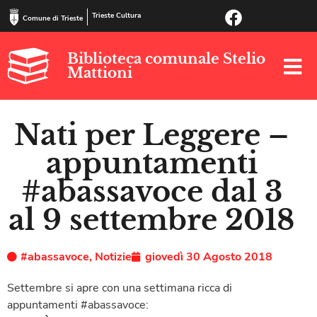
Trieste Cultura
Comune di Trieste
Biblioteca comunale Stelio
Mattioni
Nati per Leggere –
appuntamenti
#abassavoce dal 3
al 9 settembre 2018
#abassavoce
,
Notizie
giovedì 30 Agosto 2018
Settembre si apre con una settimana ricca di
appuntamenti #abassavoce: