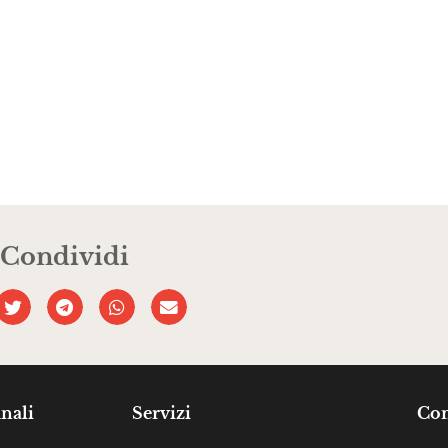
Condividi
nali
Servizi
Com