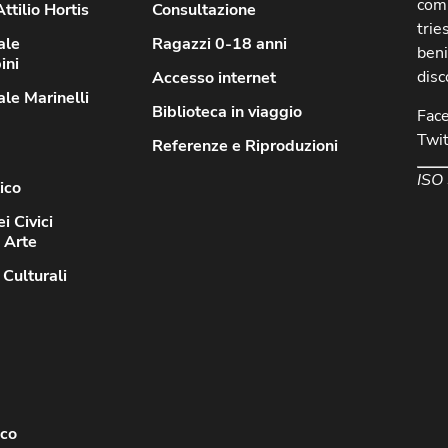
comu
ttilio Hortis
Consultazione
trie
ale
Ragazzi 0-18 anni
beni
ini
disc
Accesso internet
le Marinelli
Biblioteca in viaggio
Fac
Twit
Referenze e Riproduzioni
ISO
ico
i Civici
d Arte
 Culturali
sco