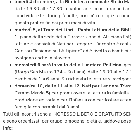
lunedì 4 dicembre
, alla
Biblioteca comunale Stelio Mat
dalle 16.30 alle 17.30, le volontarie incontreranno bamb
condividere le storie più belle, nonché consigli su come 
questa pratica fin dai primi mesi di vita.
martedì 5
, al
Tram dei Libri – Punto Lettura della Bibl
1. piano della sede della Circoscrizione di Altipiano Es
letture e consigli di Nati per Leggere. L’incontro è real
Genitori “Insieme sull’Altipiano” ed è rivolto a bambini d
svolgono anche in sloveno.
mercoledì 6
sarà la volta della
Ludoteca Pollicino,
ges
(Borgo San Mauro 124 – Sistiana), dalle 16.30 alle 17.3
bambini da 1 a 6 anni. Su richiesta le letture si svolgon
domenica 10
, dalle 11 alle 12,
Nati per Leggere Tries
Campo Marzio 5) per promuovere la lettura in famiglia.
produzione editoriale per l’infanzia con particolare atte
famiglie con bambini dai 3 anni.
Tutti gli incontri sono a INGRESSO LIBERO E GRATUITO
e sono organizzati per gruppi omogenei d’età e, laddove poss
Info: