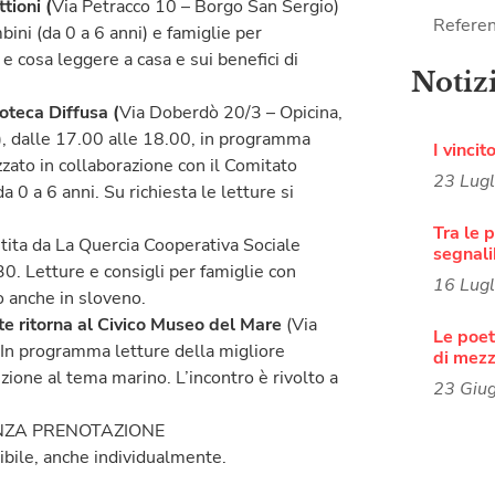
tioni
(
Via Petracco 10 – Borgo San Sergio)
Referen
ini (da 0 a 6 anni) e famiglie per
e cosa leggere a casa e sui benefici di
Notiz
ioteca Diffusa
(
Via Doberdò 20/3 – Opicina,
t), dalle 17.00 alle 18.00, in programma
I vincit
izzato in collaborazione con il Comitato
23 Lug
a 0 a 6 anni. Su richiesta le letture si
Tra le p
tita da La Quercia Cooperativa Sociale
segnali
0. Letture e consigli per famiglie con
16 Lug
o anche in sloveno.
te ritorna al
Civico
Museo del Mare
(Via
Le poete
 In programma letture della migliore
di mezz
nzione al tema marino. L’incontro è rivolto a
23 Giu
 SENZA PRENOTAZIONE
ibile, anche individualmente.