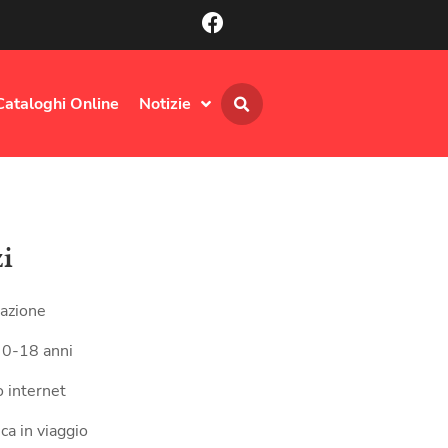
Cataloghi Online
Notizie
zi
azione
 0-18 anni
 internet
ca in viaggio