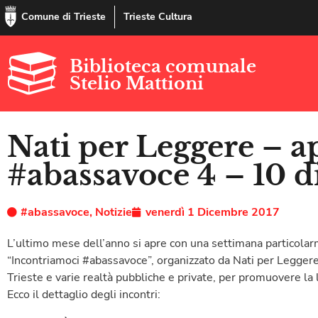
Comune di Trieste
Trieste Cultura
Biblioteca comunale
Stelio Mattioni
Nati per Leggere – 
#abassavoce 4 – 10 
#abassavoce
,
Notizie
venerdì 1 Dicembre 2017
L’ultimo mese dell’anno si apre con una settimana particolar
“Incontriamoci #abassavoce”, organizzato da Nati per Leggere
Trieste e varie realtà pubbliche e private, per promuovere la l
Ecco il dettaglio degli incontri: