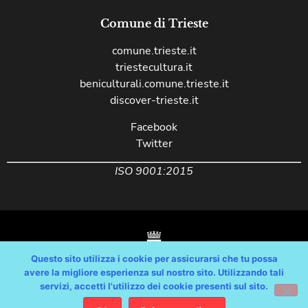
Comune di Trieste
comune.trieste.it
triestecultura.it
beniculturali.comune.trieste.it
discover-trieste.it
Facebook
Twitter
ISO 9001:2015
Questo sito utilizza i cookie per assicurarsi che tu possa
avere la migliore esperienza sul nostro sito. Utilizzando tali
servizi, accetti l'utilizzo dei cookie presenti sul sito.
Copyright © Comune di Trieste – partita Iva 00210240321 – tutti i diritti
riservati / Progetto e Sviluppo Media Technologies Srl /