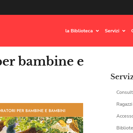
la Biblioteca
Servizi
 per bambine e
Servi
Consult
Ragazzi
Accesso
Bibliote