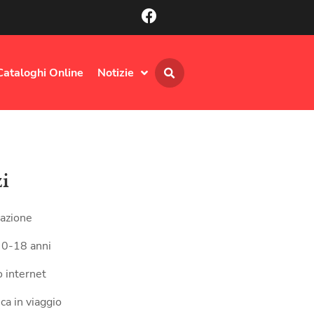
Cataloghi Online
Notizie
zi
azione
 0-18 anni
 internet
ca in viaggio