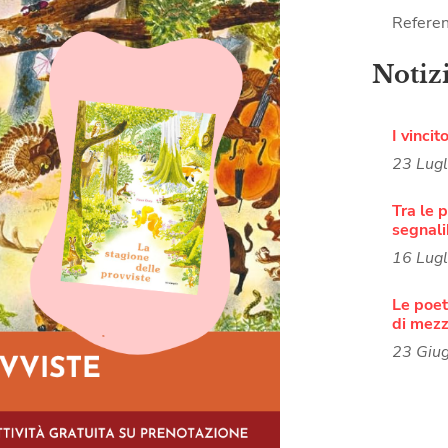
Referen
Notiz
I vincit
23 Lug
Tra le p
segnali
16 Lug
Le poete
di mezz
23 Giu