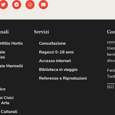
nali
Servizi
Com
comu
ttilio Hortis
Consultazione
trie
ale
Ragazzi 0-18 anni
beni
ini
disc
Accesso internet
le Marinelli
Biblioteca in viaggio
Fac
Twit
Referenze e Riproduzioni
ISO
ico
i Civici
d Arte
 Culturali