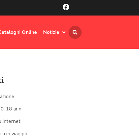
Cataloghi Online
Notizie
zi
azione
 0-18 anni
 internet
ca in viaggio