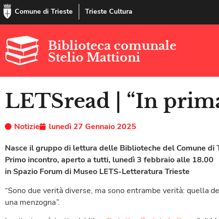
Comune di Trieste
Trieste Cultura
Biblioteca comunale
Stelio Mattioni
LETSread | “In prim
Notizie
lunedì 27 Gennaio 2025
Nasce il gruppo di lettura
delle Biblioteche del Comune di 
Primo incontro, aperto a tutti, lunedì 3 febbraio alle 18.00
in Spazio Forum di Museo LETS-Letteratura Trieste
“Sono due verità diverse, ma sono entrambe verità: quella del
una menzogna
”.