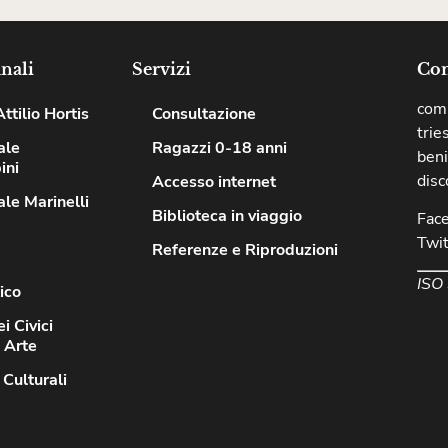
nali
Servizi
Com
comu
ttilio Hortis
Consultazione
trie
ale
Ragazzi 0-18 anni
beni
ini
disc
Accesso internet
le Marinelli
Biblioteca in viaggio
Fac
Twit
Referenze e Riproduzioni
ISO
ico
i Civici
d Arte
 Culturali