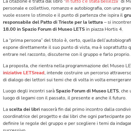
La citazione è tratta dal libro “
In tutto c’è stata bellezza
” di M
personale e collettivo, romanzo e autobiografia, con una gran
vuole essere lo stimolo e il punto di partenza che ispira il
gru
responsabile del Patto di Trieste per la lettura
– si incontre
18.00 in Spazio Forum di Museo LETS
in piazza Hortis 4.
La “prima persona” del titolo è, certo, quella dell’autobiograf
espone direttamente il suo punto di vista, ma è soprattutto q
entrare nel racconto, discuterne con il gruppo e farlo proprio.
La proposta, che rientra nella programmazione del Museo LE
iniziative LETSread
, intende costruire un percorso attraverso 
di dialogo dei lettori sui temi che di volta in volta emergeran
Luogo degli incontri sarà
Spazio Forum di Museo LETS
, che 
luogo di legami con il passato, il presente e anche il futuro.
La
scelta dei libri
nascerà fin dal primo incontro dalla condivi
coordinatrice del progetto e dai libri che ogni partecipante po
definire le regole del gruppo e per scegliere i temi da indaga
successivo.