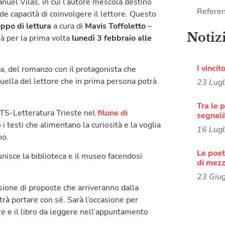
anuel Vilas, in cui l’autore mescola destino
Referen
de capacità di coinvolgere il lettore. Questo
ppo di lettura
a cura di
Mavis Toffoletto
–
Notiz
rà per la prima volta
lunedì 3 febbraio alle
I vincit
ia, del romanzo con il protagonista che
uella del lettore che in prima persona potrà
23 Lug
Tra le p
TS-Letteratura Trieste nel
filone di
segnali
i testi che alimentano la curiosità e la voglia
16 Lug
no.
Le poete
unisce la biblioteca e il museo facendosi
di mezz
23 Giu
sione di proposte che arriveranno dalla
trà portare con sé. Sarà l’occasione per
re e il libro da leggere nell’appuntamento