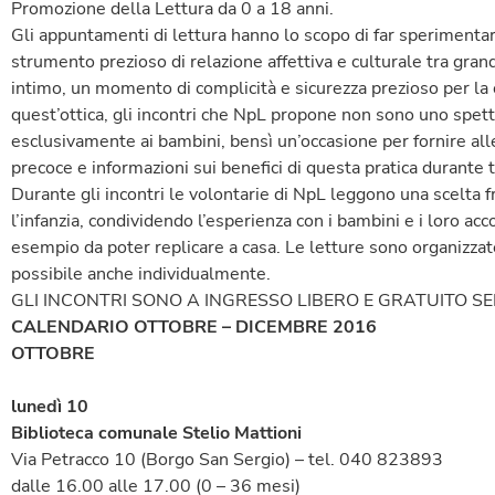
Promozione della Lettura da 0 a 18 anni.
Gli appuntamenti di lettura hanno lo scopo di far sperimentare
strumento prezioso di relazione affettiva e culturale tra grand
intimo, un momento di complicità e sicurezza prezioso per la
quest’ottica, gli incontri che NpL propone non sono uno spett
esclusivamente ai bambini, bensì un’occasione per fornire alle 
precoce e informazioni sui benefici di questa pratica durante tu
Durante gli incontri le volontarie di NpL leggono una scelta f
l’infanzia, condividendo l’esperienza con i bambini e i loro ac
esempio da poter replicare a casa. Le letture sono organizza
possibile anche individualmente.
GLI INCONTRI SONO A INGRESSO LIBERO E GRATUITO S
CALENDARIO OTTOBRE – DICEMBRE 2016
OTTOBRE
lunedì 10
Biblioteca comunale Stelio Mattioni
Via Petracco 10 (Borgo San Sergio) – tel. 040 823893
dalle 16.00 alle 17.00 (0 – 36 mesi)