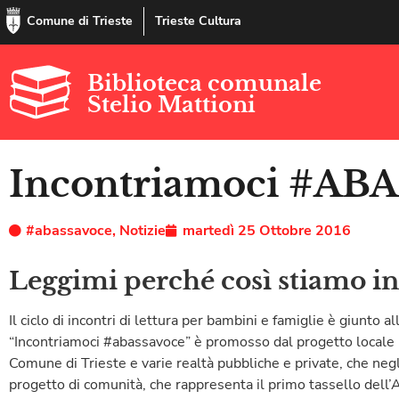
Comune di Trieste
Trieste Cultura
Biblioteca comunale
Stelio Mattioni
Incontriamoci #A
#abassavoce
,
Notizie
martedì 25 Ottobre 2016
Leggimi perché così stiamo i
Il ciclo di incontri di lettura per bambini e famiglie è giunto 
“Incontriamoci #abassavoce” è promosso dal progetto locale N
Comune di Trieste e varie realtà pubbliche e private, che negl
progetto di comunità, che rappresenta il primo tassello dell’