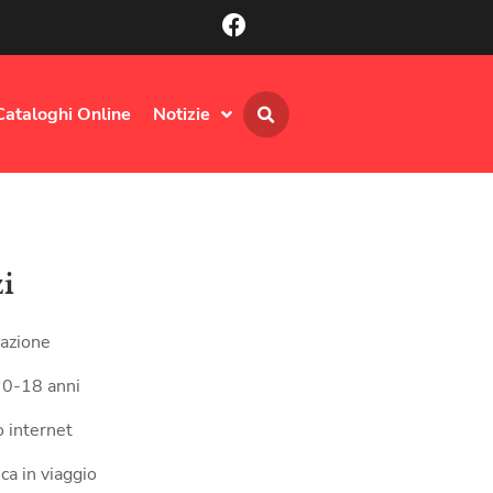
Cataloghi Online
Notizie
zi
azione
 0-18 anni
 internet
ca in viaggio