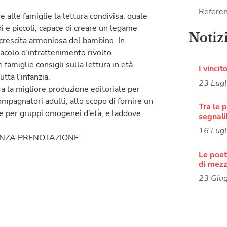
Referen
 alle famiglie la lettura condivisa, quale
i e piccoli, capace di creare un legame
Notiz
 crescita armoniosa del bambino. In
acolo d’intrattenimento rivolto
famiglie consigli sulla lettura in età
I vincit
tta l’infanzia.
23 Lug
ra la migliore produzione editoriale per
compagnatori adulti, allo scopo di fornire un
Tra le p
te per gruppi omogenei d’età, e laddove
segnali
16 Lug
ENZA PRENOTAZIONE
Le poete
di mezz
23 Giu