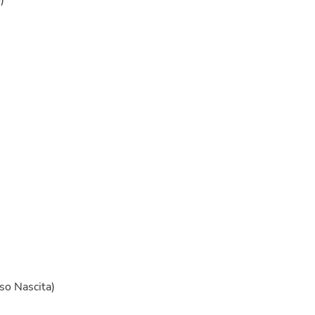
)
rso Nascita)