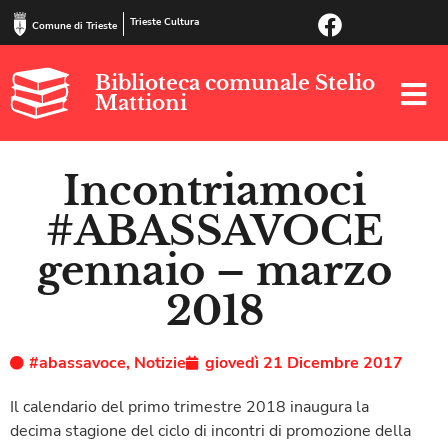
Trieste Cultura
Comune di Trieste
Biblioteca comunale Stelio
Mattioni
Incontriamoci
#ABASSAVOCE
gennaio – marzo
2018
#abassavoce
,
Notizie
giovedì 21 Dicembre 2017
Il calendario del primo trimestre 2018 inaugura la
decima stagione del ciclo di incontri di promozione della