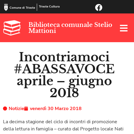
Trieste Cultura
Comune di Trieste
Biblioteca comunale Stelio
Mattioni
Incontriamoci
#ABASSAVOCE
aprile – giugno
2018
Notizie
venerdì 30 Marzo 2018
La decima stagione del ciclo di incontri di promozione
della lettura in famiglia – curato dal Progetto locale Nati