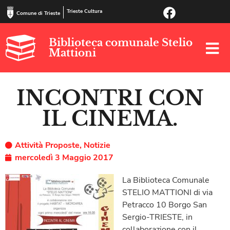
Trieste Cultura
Comune di Trieste
Biblioteca comunale Stelio
Mattioni
INCONTRI CON
IL CINEMA.
Attività Proposte
,
Notizie
mercoledì 3 Maggio 2017
La Biblioteca Comunale
STELIO MATTIONI di via
Petracco 10 Borgo San
Sergio-TRIESTE, in
collaborazione con il