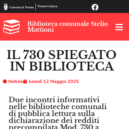
Trieste Cultura
Comune di Trieste
Biblioteca comunale Stelio
Mattioni
IL 730 SPIEGATO
IN BIBLIOTECA
Notizie
lunedì 12 Maggio 2025
Due incontri informativi
nelle biblioteche comunali
di pubblica lettura sulla
dichiarazione dei redditi
precompilata Mod. 730 a