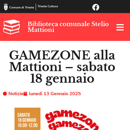
Trieste Cultura
Comune di Trieste
Biblioteca comunale Stelio
Mattioni
GAMEZONE alla
Mattioni – sabato
18 gennaio
Notizie
lunedì 13 Gennaio 2025