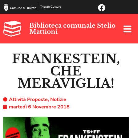
Trieste Cultura
Comune di Trieste
Biblioteca comunale Stelio
Mattioni
FRANKESTEIN,
CHE
MERAVIGLIA!
Attività Proposte
,
Notizie
martedì 6 Novembre 2018