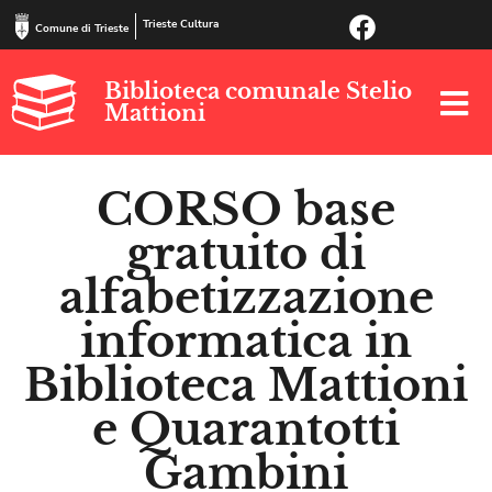
Trieste Cultura
Comune di Trieste
Biblioteca comunale Stelio
Mattioni
CORSO base
gratuito di
alfabetizzazione
informatica
in
Biblioteca Mattioni
e Quarantotti
Gambini