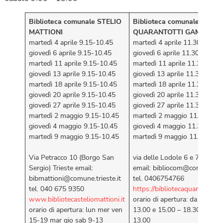
Biblioteca comunale
STELIO
Biblioteca comunale
MATTIONI
QUARANTOTTI GAMBINI
martedì 4 aprile 9.15-10.45
martedì 4 aprile 11.30-13.00
giovedì 6 aprile 9.15-10.45
giovedì 6 aprile 11.30-13.00
martedì 11 aprile 9.15-10.45
martedì 11 aprile 11.30-13.0
giovedì 13 aprile 9.15-10.45
giovedì 13 aprile 11.30-13.0
martedì 18 aprile 9.15-10.45
martedì 18 aprile 11.30-13.0
giovedì 20 aprile 9.15-10.45
giovedì 20 aprile 11.30-13.0
giovedì 27 aprile 9.15-10.45
giovedì 27 aprile 11.30-13.0
martedì 2 maggio 9.15-10.45
martedì 2 maggio 11.30-13.
giovedì 4 maggio 9.15-10.45
giovedì 4 maggio 11.30-13.0
martedì 9 maggio 9.15-10.45
martedì 9 maggio 11.30-13
Via Petracco 10 (Borgo San
via delle Lodole 6 e 7/a (Sa
Sergio) Trieste email:
email: bibliocom@comune.trie
bibmattioni@comune.trieste.it
tel. 0406754766
tel. 040 675 9350
https://bibliotecaquarantottig
www.bibliotecasteliomattioni.it
orario di apertura: da lun a v
orario di apertura: lun mer ven
13.00 e 15.00 – 18.30 sabato
15-19 mar gio sab 9-13
13.00