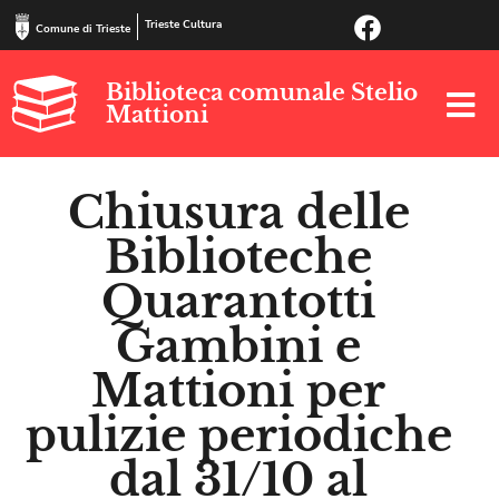
Trieste Cultura
Comune di Trieste
Biblioteca comunale Stelio
Mattioni
Chiusura delle
Biblioteche
Quarantotti
Gambini e
Mattioni per
pulizie periodiche
dal 31/10 al