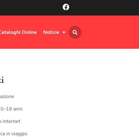
Cataloghi Online
Notizie
zi
azione
 0-18 anni
 internet
ca in viaggio