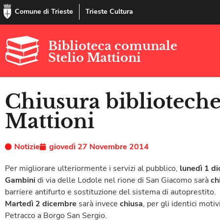
Comune di Trieste
Trieste Cultura
Biblioteca comunale
Stelio Mattioni
Chiusura bibliotech
Mattioni
Notizie
giovedì 27 Novembre 2014
Per migliorare ulteriormente i servizi al pubblico,
lunedì 1 d
Gambini
di via delle Lodole nel rione di San Giacomo sarà
ch
barriere antifurto e sostituzione del sistema di autoprestito.
Martedì 2 dicembre
sarà invece
chiusa
, per gli identici moti
Petracco a Borgo San Sergio.