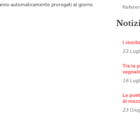
aranno automaticamente prorogati al giorno
Referen
Notiz
I vincit
23 Lug
Tra le p
segnali
16 Lug
Le poete
di mezz
23 Giu