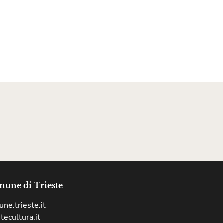
une di Trieste
ne.trieste.it
stecultura.it