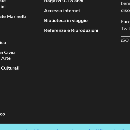
ale
Ragazzi 0-18 anni
beni
ini
disc
Accesso internet
le Marinelli
Biblioteca in viaggio
Fac
Twit
Referenze e Riproduzioni
ISO
ico
i Civici
d Arte
 Culturali
sco