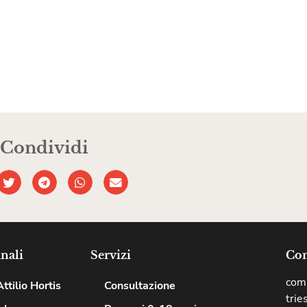
Condividi
nali
Servizi
Com
comu
ttilio Hortis
Consultazione
trie