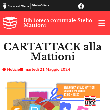
Trieste Cultura
Comune di Trieste
Biblioteca comunale Stelio
Mattioni
CARTATTACK alla
Mattioni
Notizie
martedì 21 Maggio 2024