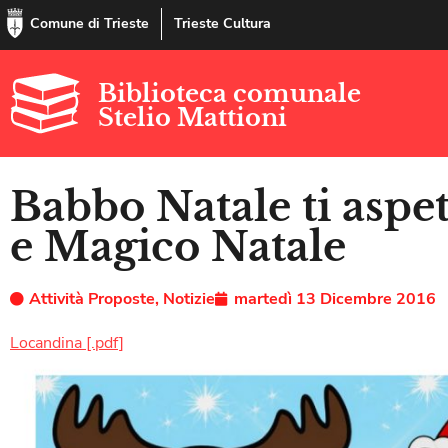
Comune di Trieste
Trieste Cultura
Biblioteca comunale
Stelio Mattioni
Babbo Natale ti aspet
e Magico Natale
Attività Proposte
,
Notizie
martedì 13 Dicembre 2016
Locandina [.pdf]