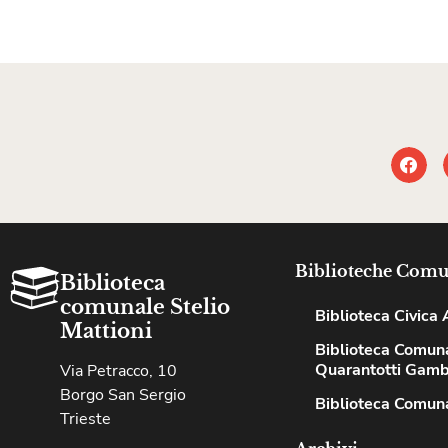
Biblioteche Comu
Biblioteca
comunale Stelio
Biblioteca Civica A
Mattioni
Biblioteca Comun
Quarantotti Gamb
Via Petracco, 10
Borgo San Sergio
Biblioteca Comuna
Trieste