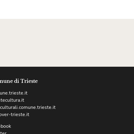
une di Trieste
ne.trieste.it
stecultura.it
culturali.comune.trieste.it
over-trieste.it
ebook
ter