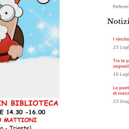
Referen
Notiz
I vincit
23 Lug
Tra le p
segnali
16 Lug
Le poete
di mezz
23 Giu