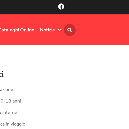
Cataloghi Online
Notizie
zi
azione
 0-18 anni
 internet
ca in viaggio