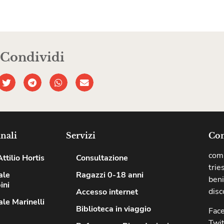
Condividi
nali
Servizi
Com
comu
ttilio Hortis
Consultazione
trie
ale
Ragazzi 0-18 anni
beni
ini
disc
Accesso internet
le Marinelli
Biblioteca in viaggio
Fac
Twit