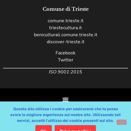
Comune di Trieste
comune.trieste.it
triestecultura.it
beniculturali.comune.trieste.it
discover-trieste.it
Facebook
Twitter
ISO 9001:2015
Questo sito utilizza i cookie per assicurarsi che tu possa
avere la migliore esperienza sul nostro sito. Utilizzando tali
servizi, accetti l'utilizzo dei cookie presenti sul sito.
Copyright © Comune di Trieste – partita Iva 00210240321 – tutti i diritti
riservati / Progetto e Sviluppo Media Technologies Srl /