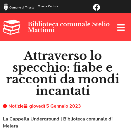
Trieste Cultura
Comune di Trieste
Biblioteca comunale Stelio
Mattioni
Attraverso lo
specchio: fiabe e
racconti da mondi
incantati
Notizie
giovedì 5 Gennaio 2023
La Cappella Underground | Biblioteca comunale di
Melara