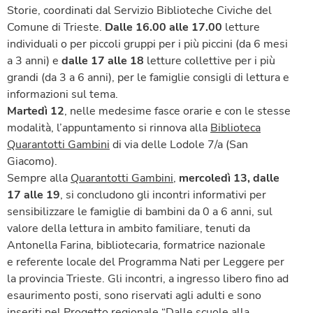
Storie, coordinati dal Servizio Biblioteche Civiche del
Comune di Trieste.
Dalle 16.00 alle 17.00
letture
individuali o per piccoli gruppi per i più piccini (da 6 mesi
a 3 anni) e
dalle 17 alle 18
letture collettive per i più
grandi (da 3 a 6 anni), per le famiglie consigli di lettura e
informazioni sul tema.
Martedì 12
, nelle medesime fasce orarie e con le stesse
modalità, l’appuntamento si rinnova alla
Biblioteca
Quarantotti Gambini
di via delle Lodole 7/a (San
Giacomo).
Sempre alla
Quarantotti Gambini
,
mercoledì 13, dalle
17 alle 19
, si concludono gli incontri informativi per
sensibilizzare le famiglie di bambini da 0 a 6 anni, sul
valore della lettura in ambito familiare, tenuti da
Antonella Farina, bibliotecaria, formatrice nazionale
e referente locale del Programma Nati per Leggere per
la provincia Trieste. Gli incontri, a ingresso libero fino ad
esaurimento posti, sono riservati agli adulti e sono
inseriti nel Progetto regionale “Dalle scuole alla