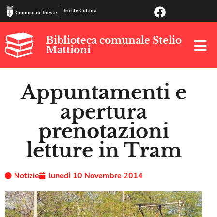
Trieste Cultura
Comune di Trieste
Biblioteca comunale Stelio
Mattioni
Appuntamenti e
apertura
prenotazioni
letture in Tram
Notizie
lunedì 10 Novembre 2014