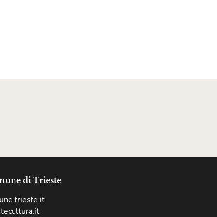
une di Trieste
ne.trieste.it
stecultura.it