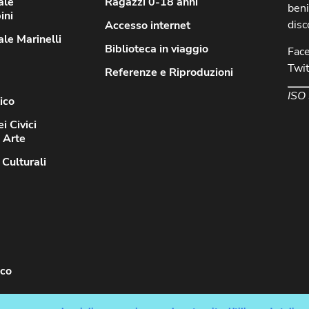
ale
Ragazzi 0-18 anni
beni
ini
disc
Accesso internet
le Marinelli
Biblioteca in viaggio
Fac
Twit
Referenze e Riproduzioni
ISO
ico
i Civici
d Arte
 Culturali
sco