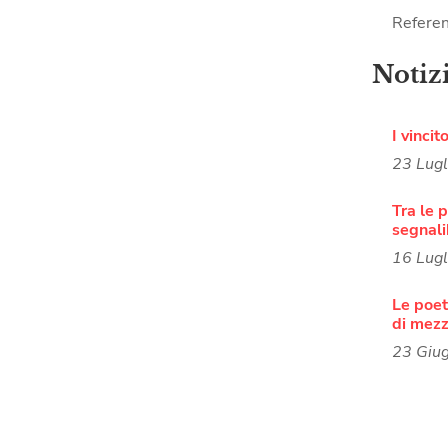
Referen
Notiz
I vincit
23 Lug
Tra le p
segnali
16 Lug
Le poete
di mezz
23 Giu