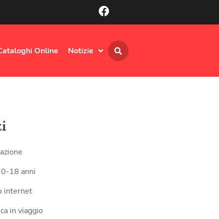
Cataloghi Online
Notizie
zi
azione
 0-18 anni
 internet
ca in viaggio