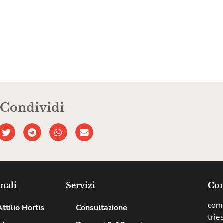
Condividi
nali
Servizi
Com
comu
ttilio Hortis
Consultazione
trie