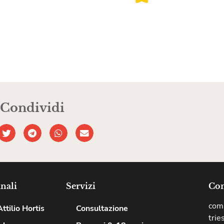
Condividi
nali
Servizi
Com
comu
ttilio Hortis
Consultazione
trie