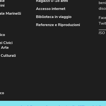
ale
Ragazzi 0-18 anni
beni
ini
disc
Accesso internet
le Marinelli
Biblioteca in viaggio
Fac
Twit
Referenze e Riproduzioni
ISO
ico
i Civici
d Arte
 Culturali
sco