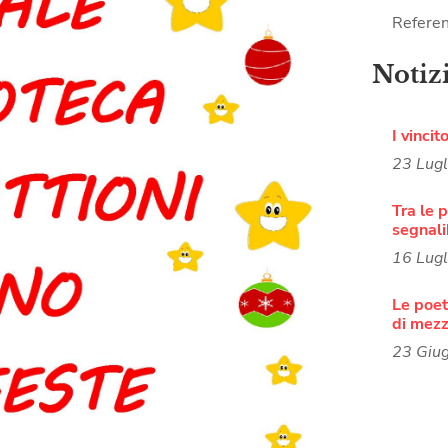
Referen
Notiz
I vincit
23 Lug
Tra le p
segnali
16 Lug
Le poete
di mezz
23 Giu