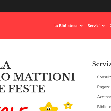
la Biblioteca
Servizi
LA
Servi
IO MATTIONI
Consult
 FESTE
Ragazzi
Accesso
Bibliote