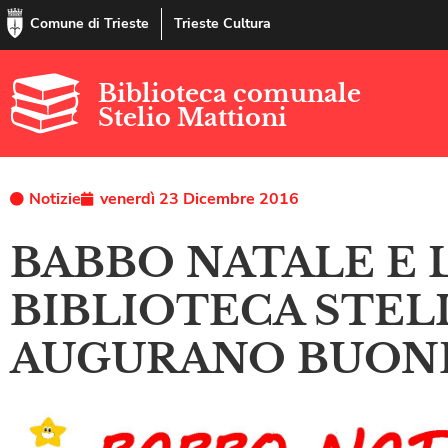
Comune di Trieste
Trieste Cultura
Biblioteca comunale
Stelio Mattioni
Notizie
venerdì 23 Dicembre 2016
BABBO NATALE E 
BIBLIOTECA STEL
AUGURANO BUONE