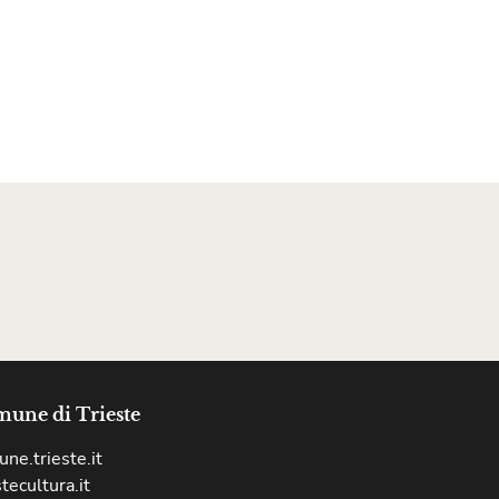
une di Trieste
ne.trieste.it
stecultura.it