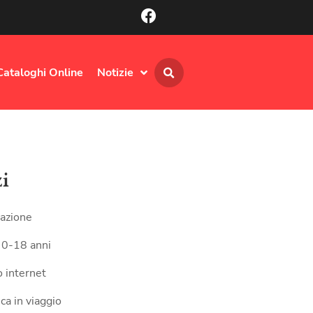
Cataloghi Online
Notizie
zi
azione
 0-18 anni
 internet
ca in viaggio