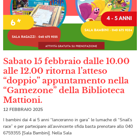
Sabato 15 febbraio dalle 10.00
alle 12.00 ritorna l’atteso
“doppio” appuntamento nella
“Gamezone” della Biblioteca
Mattioni.
12 FEBBRAIO 2025
I bambini dai 4 ai 5 anni “lanceranno in gara” le lumache di “Snail’s
race” e per partecipare all’avvincente sfida basta prenotare allo 040
6759355 [Sala Bambini]. Nella Sala