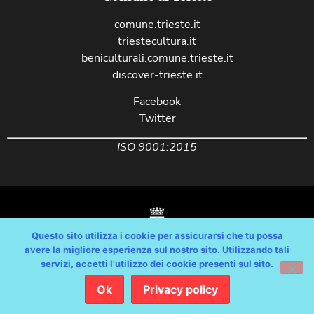
comune.trieste.it
triestecultura.it
beniculturali.comune.trieste.it
discover-trieste.it
Facebook
Twitter
ISO 9001:2015
Questo sito utilizza i cookie per assicurarsi che tu possa
avere la migliore esperienza sul nostro sito. Utilizzando tali
servizi, accetti l'utilizzo dei cookie presenti sul sito.
Copyright © Comune di Trieste – partita Iva 00210240321 – tutti i diritti
riservati / Progetto e Sviluppo Media Technologies Srl /
Ok
Privacy policy
Feedback
/
Dichiarazione Accessibilità AGID