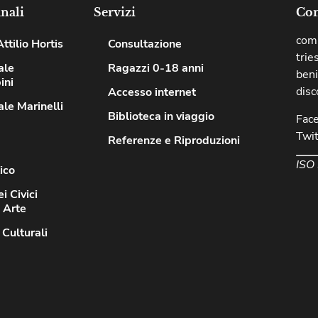
nali
Servizi
Com
comu
ttilio Hortis
Consultazione
trie
ale
Ragazzi 0-18 anni
beni
ini
disc
Accesso internet
le Marinelli
Biblioteca in viaggio
Fac
Twit
Referenze e Riproduzioni
ISO
ico
i Civici
d Arte
 Culturali